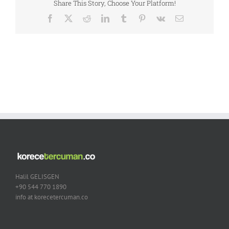
Share This Story, Choose Your Platform!
Facebook
X
Reddit
LinkedIn
Tumblr
Pinterest
Vk
Email
Halil GELISGEN
+90 544 770 1890
info at korecetercuman.co