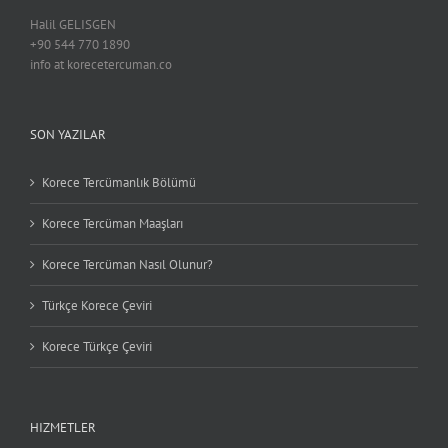
Halil GELISGEN
+90 544 770 1890
info at korecetercuman.co
SON YAZILAR
Korece Tercümanlık Bölümü
Korece Tercüman Maaşları
Korece Tercüman Nasıl Olunur?
Türkçe Korece Çeviri
Korece Türkçe Çeviri
HIZMETLER