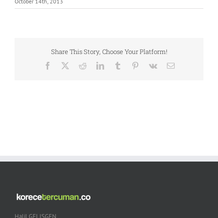
October 14th, 2013
Share This Story, Choose Your Platform!
Facebook
X
Reddit
LinkedIn
Tumblr
Pinterest
Vk
Email
Halil GELISGEN