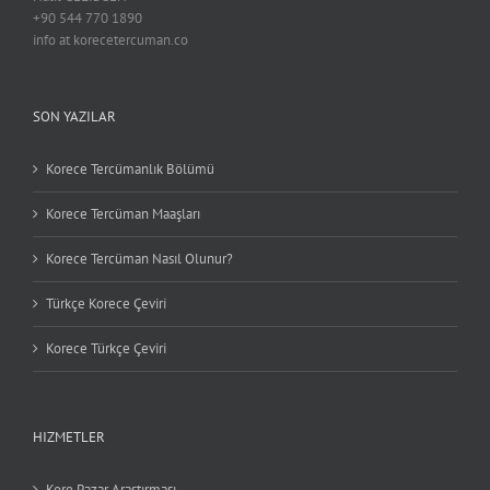
+90 544 770 1890
info at korecetercuman.co
SON YAZILAR
Korece Tercümanlık Bölümü
Korece Tercüman Maaşları
Korece Tercüman Nasıl Olunur?
Türkçe Korece Çeviri
Korece Türkçe Çeviri
HIZMETLER
Kore Pazar Araştırması