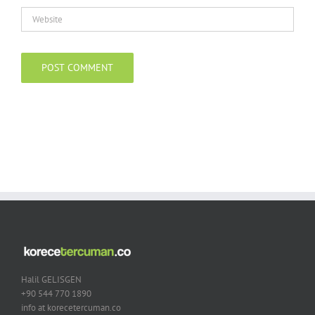
Halil GELISGEN
+90 544 770 1890
info at korecetercuman.co