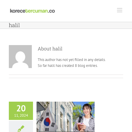
Skip
to
content
halil
About
halil
This author has not yet filled in any details.
So far halil has created 8 blog entries.
20
11, 2024
ncategorized