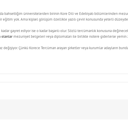
ıda bahsettiğim üniversitelerden birinin Kore Dili ve Edebiyatı bölümlerinden mezun
 eğitim yok. Ama kişisel görüşüm özellikle yazılı çeviri konusunda yeterli düzeyd
 kadar gayret ediyor ise o kadar başarılı olur. Sözlü tercümanlık konusuna değinece
 olanlar
mezuniyet belgeleri veya diplomaları ile birlikte notere giderlerse yemin z
iraz değişiyor. Çünkü Korece Tercüman arayan şirketler veya kurumlar adayların bunda