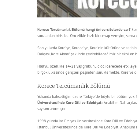
Korece Tercümanlık Bölümü hangi üniversitelerde var?
Son
sorulardan birisi bu. Öncelikle hızlı bir cevap vereyim, sonra 
Son yıllarda Kore’ye, Korece’ye, Kore’nin kültürüne ve tarihin
Dalgası, Kore Akımı” şeklinde çevirebileceğimiz bir ekol en 
Hallyu, özellikle 14-21 yaş grubunu ciddi derecede etkileyen 
birçok ülkesinde gençleri peşinden sürüklemekte. Kore’ye o
Korece Tercümanlık Bölümü
Yukarıda bahsettiğim üzere Türkiye’de böyle bir bölüm yok. 
Üniversitesi’nde Kore Dili ve Edebiyatı
Anabilim Dalı açılar
sayısını artırmıştır.
1998 yılında ise Erciyes Üniversitesi’nde Kore Dili ve Edebiya
İstanbul Üniversitesi’nde de Kore Dili ve Edebiyatı Anabilim D