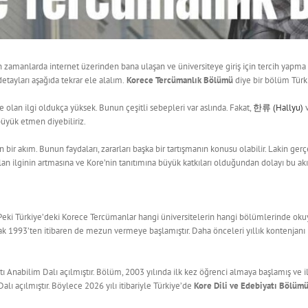
 zamanlarda internet üzerinden bana ulaşan ve üniversiteye giriş için tercih yapm
detayları aşağıda tekrar ele alalım.
Korece Tercümanlık Bölümü
diye bir bölüm Türki
e olan ilgi oldukça yüksek. Bunun çeşitli sebepleri var aslında. Fakat,
한류 (Hallyu)
v
büyük etmen diyebiliriz.
bir akım. Bunun faydaları, zararları başka bir tartışmanın konusu olabilir. Lakin ge
lan ilginin artmasına ve Kore’nin tanıtımına büyük katkıları olduğundan dolayı bu
Peki Türkiye’deki Korece Tercümanlar hangi üniversitelerin hangi bölümlerinde okuy
ak 1993’ten itibaren de mezun vermeye başlamıştır. Daha önceleri yıllık kontenjanı 1
tı Anabilim Dalı açılmıştır. Bölüm, 2003 yılında ilk kez öğrenci almaya başlamış ve i
alı açılmıştır. Böylece 2026 yılı itibariyle Türkiye’de
Kore Dili ve Edebiyatı Bölüm