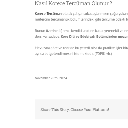
Nasıl Korece Tercüman Olunur ?
Korece Tercüman
olarak çalışan arkadaşlarımızın çoğu yukar
mütercim tercümanlık bölümlerindeki gibi tercüme odaklı bir
Bunun üzerine öğrenci kendisi artık ne kadar yetenekli ve ne
dersi var sadece.
Kore Dili ve Edebiyatı Bölümü’nden mezun
Mevuzata göre ve teoride bu yeterli olsa da, pratikte işler b
ayrıca belgelendirmesini istemektedir. (TOPIK vb.)
November 20th, 2024
Share This Story, Choose Your Platform!