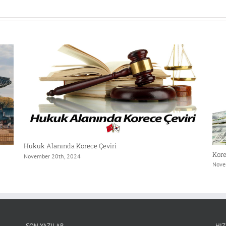
Hukuk Alanında Korece Çeviri
Kore
November 20th, 2024
Nove
SON YAZILAR
HI