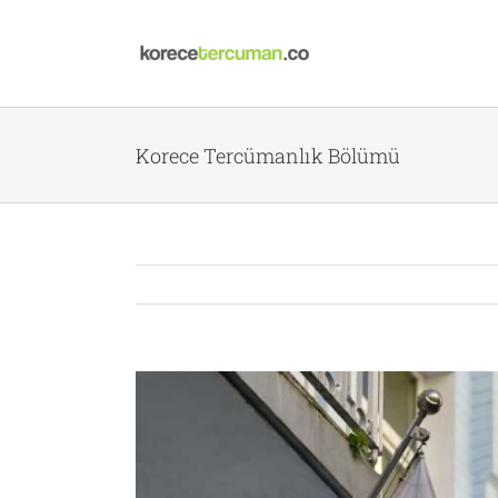
Skip
to
content
Korece Tercümanlık Bölümü
View
Larger
Image