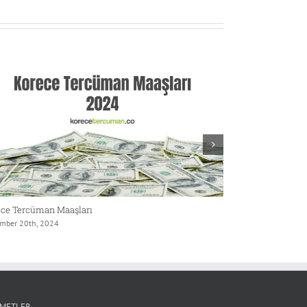
ce Tercüman Maaşları
Korece Tercüman
mber 20th, 2024
November 20th, 20
ZMETLER