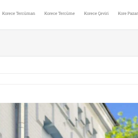
Korece Tercüman
Korece Tercüme
Korece Çeviri
Kore Pazar