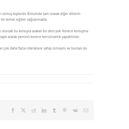
 olmuş kişilerdir. Bölümde tam olarak diğer dillerin
e bir temel eğitim sağlanmakta.
k olursak bu konuyla alakalı bir ders yok. Korece konuşma
aptı alarak yeminli korece tercümanlık yapabilirler.
n çok daha fazla niteliklere sahip olmasını ve bunları da
Facebook
X
Reddit
LinkedIn
Tumblr
Pinterest
Vk
Email