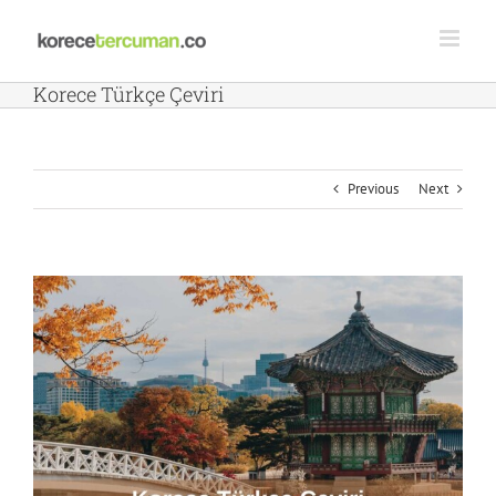
Skip
to
content
Korece Türkçe Çeviri
Previous
Next
View
Larger
Image