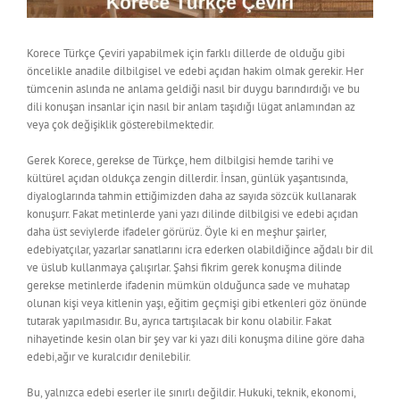
Korece Türkçe Çeviri yapabilmek için farklı dillerde de olduğu gibi
öncelikle anadile dilbilgisel ve edebi açıdan hakim olmak gerekir. Her
tümcenin aslında ne anlama geldiği nasıl bir duygu barındırdığı ve bu
dili konuşan insanlar için nasıl bir anlam taşıdığı lügat anlamından az
veya çok değişiklik gösterebilmektedir.
Gerek Korece, gerekse de Türkçe, hem dilbilgisi hemde tarihi ve
kültürel açıdan oldukça zengin dillerdir. İnsan, günlük yaşantısında,
diyaloglarında tahmin ettiğimizden daha az sayıda sözcük kullanarak
konuşurr. Fakat metinlerde yani yazı dilinde dilbilgisi ve edebi açıdan
daha üst seviylerde ifadeler görürüz. Öyle ki en meşhur şairler,
edebiyatçılar, yazarlar sanatlarını icra ederken olabildiğince ağdalı bir dil
ve üslub kullanmaya çalışırlar. Şahsi fikrim gerek konuşma dilinde
gerekse metinlerde ifadenin mümkün olduğunca sade ve muhatap
olunan kişi veya kitlenin yaşı, eğitim geçmişi gibi etkenleri göz önünde
tutarak yapılmasıdır. Bu, ayrıca tartışılacak bir konu olabilir. Fakat
nihayetinde kesin olan bir şey var ki yazı dili konuşma diline göre daha
edebi,ağır ve kuralcıdır denilebilir.
Bu, yalnızca edebi eserler ile sınırlı değildir. Hukuki, teknik, ekonomi,