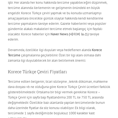
iştir. Her alanda her konu hakkında tercüme yapabileceğini düşünmek,
tercüme alanında ilerlemenin ve gelişmenin önündeki en büyük
engeldir. Korece Türkçe çeviri yapmak ve bu konuda uzmanlaşmyı
amaçlayanlara öncelikle günlük olaylar hakkında kendi kendilerine
tercüme yapmalarını tavsiye ederim. Gazete haberlerini veya popüler
gündemle alakalı makaleleri tercüme etmek başlangıç için faydalı
olacaktır. Korece haberler için
Naver News (네이버 뉴스)
tavsiye
ederim.
Devamında, özellikle ilgi duyulan veya hedeflenen alanda
Korece
Tercüme
çalışmalarına geçilebilinir. Özel bir ilgi alanı olmasa dahi
zamanla ilgi duyulabilecek bir alan belirlemek önemli.
Korece Türkçe Çeviri Fiyatları
Tercüme edilen belgenin; ticari sözleşme , teknik döküman, mahkeme
dava dosyası vb ne olduğuna göre Korece Türkçe Çeviri ücretleri farklılık
gösterebilmektedir. Ortalama bir bilgi vermek gerekirse Korece –
Türkçe Çeviri için sayfa başı fiyatlandırma 200 TL ile 750 TL arasında
değişmektedir. Özellikle bazı alanlarda yapılan tercümelerde bunun
daha üzerinde fiyatlar da söz konusu olabiliyor. Ek bilgi olarak,
tercümede 1 sayfa dediğimizde boşluksuz 1000 karakter kast