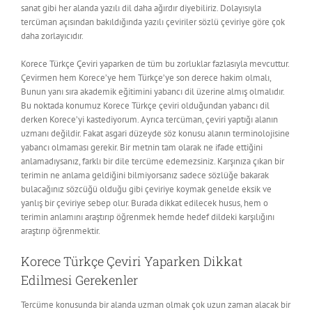
sanat gibi her alanda yazılı dil daha ağırdır diyebiliriz. Dolayısıyla
tercüman açısından bakıldığında yazılı çeviriler sözlü çeviriye göre çok
daha zorlayıcıdır.
Korece Türkçe Çeviri yaparken de tüm bu zorluklar fazlasıyla mevcuttur.
Çevirmen hem Korece’ye hem Türkçe’ye son derece hakim olmalı,
Bunun yanı sıra akademik eğitimini yabancı dil üzerine almış olmalıdır.
Bu noktada konumuz Korece Türkçe çeviri olduğundan yabancı dil
derken Korece’yi kastediyorum. Ayrıca tercüman, çeviri yaptığı alanın
uzmanı değildir. Fakat asgari düzeyde söz konusu alanın terminolojisine
yabancı olmaması gerekir. Bir metnin tam olarak ne ifade ettiğini
anlamadıysanız, farklı bir dile tercüme edemezsiniz. Karşınıza çıkan bir
terimin ne anlama geldiğini bilmiyorsanız sadece sözlüğe bakarak
bulacağınız sözcüğü olduğu gibi çeviriye koymak genelde eksik ve
yanlış bir çeviriye sebep olur. Burada dikkat edilecek husus, hem o
terimin anlamını araştırıp öğrenmek hemde hedef dildeki karşılığını
araştırıp öğrenmektir.
Korece Türkçe
Çeviri Yaparken Dikkat
Edilmesi Gerekenler
Tercüme konusunda bir alanda uzman olmak çok uzun zaman alacak bir