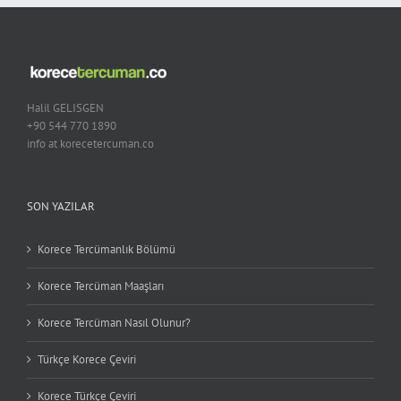
Halil GELISGEN
+90 544 770 1890
info at korecetercuman.co
SON YAZILAR
Korece Tercümanlık Bölümü
Korece Tercüman Maaşları
Korece Tercüman Nasıl Olunur?
Türkçe Korece Çeviri
Korece Türkçe Çeviri