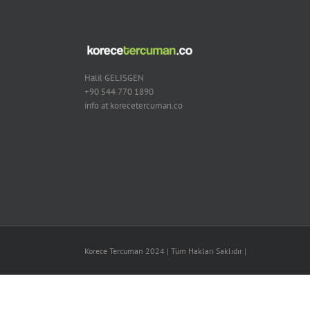
Halil GELISGEN
+90 544 770 1890
info at korecetercuman.co
Korece Tercuman 2024 | Tüm Hakları Saklıdır |