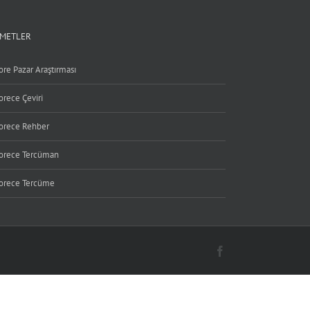
ZMETLER
ore Pazar Araştırması
orece Çeviri
orece Rehber
orece Tercüman
orece Tercüme
Facebook