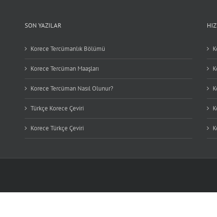
SON YAZILAR
HI
Korece Tercümanlık Bölümü
K
Korece Tercüman Maaşları
K
Korece Tercüman Nasıl Olunur?
K
Türkçe Korece Çeviri
K
Korece Türkçe Çeviri
K