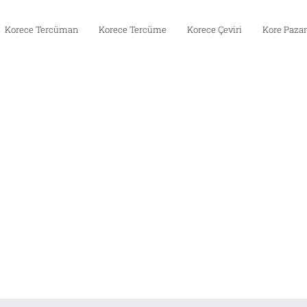
Korece Tercüman
Korece Tercüme
Korece Çeviri
Kore Pazar