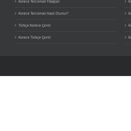
Korece Tercüman Maaşları
K
Korece Tercüman Nasıl Olunur?
K
Türkçe Korece Çeviri
K
Korece Türkçe Çeviri
K