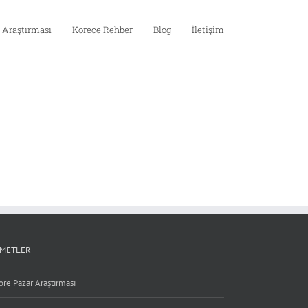
 Araştırması
Korece Rehber
Blog
İletişim
ZMETLER
ore Pazar Araştırması