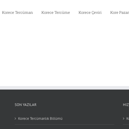
Korece Tercüman
Korece Tercüme
Korece Çeviri
Kore Pazar
SON YAZILAR
HI
Korece Tercümanlık Bölümü
K