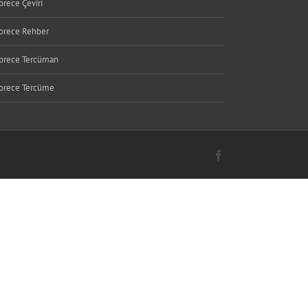
orece Çeviri
orece Rehber
orece Tercüman
orece Tercüme
Facebook