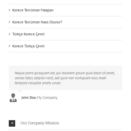
Korece Tercüman Maaşları
Korece Tercüman Nasıl Olunur?
Türkçe Korece Çeviri
Korece Türkçe Çeviri
Neque porro quisquam est, qui dolorem ipsum quia dolor sit amet,
Aliquam erat volutpat. Quisque at est id ligula facilisis laoreet eget
consec tetur, adipisci velit, sed quia non numquam eius modi
pulvinar nibh. Suspendisse at ultrices dui. Curabitur ac felis arcu
tempora voluptas amets unser.
sadips ipsums fugiats nemis.
John Doe
Luke Beck
,
My Company
,
Theme Fusion
Our Company Mission