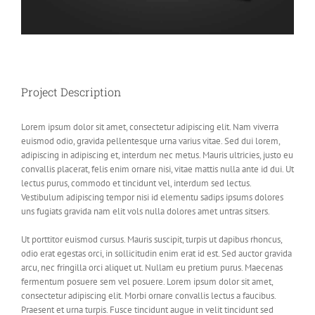
Project Description
Lorem ipsum dolor sit amet, consectetur adipiscing elit. Nam viverra
euismod odio, gravida pellentesque urna varius vitae. Sed dui lorem,
adipiscing in adipiscing et, interdum nec metus. Mauris ultricies, justo eu
convallis placerat, felis enim ornare nisi, vitae mattis nulla ante id dui. Ut
lectus purus, commodo et tincidunt vel, interdum sed lectus.
Vestibulum adipiscing tempor nisi id elementu sadips ipsums dolores
uns fugiats gravida nam elit vols nulla dolores amet untras sitsers.
Ut porttitor euismod cursus. Mauris suscipit, turpis ut dapibus rhoncus,
odio erat egestas orci, in sollicitudin enim erat id est. Sed auctor gravida
arcu, nec fringilla orci aliquet ut. Nullam eu pretium purus. Maecenas
fermentum posuere sem vel posuere. Lorem ipsum dolor sit amet,
consectetur adipiscing elit. Morbi ornare convallis lectus a faucibus.
Praesent et urna turpis. Fusce tincidunt augue in velit tincidunt sed