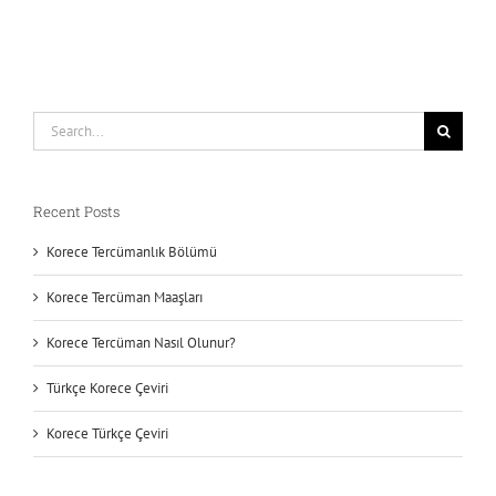
Search
for:
Recent Posts
Korece Tercümanlık Bölümü
Korece Tercüman Maaşları
Korece Tercüman Nasıl Olunur?
Türkçe Korece Çeviri
Korece Türkçe Çeviri