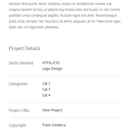
tempor felis porta. Nunc sodales, metus ut vestibulum ornare, est
magna laoreet lectus, ut adipiscing massa odio sed turpis. In nec lorem
porttitor urna consequat sagittis. Nullam eget elit ante. Pellentesque
justo urna, semper nec faucibus sit amet, aliquam at mi. Maecenas eget
diam nec mi dignissim pharetra.
Project Details
Skills Needed:
HTML/CSS
Logo Design
Categories:
Cat 2
Cat 3
Cat 4
Project URL:
View Project
Copyright:
From Creattica