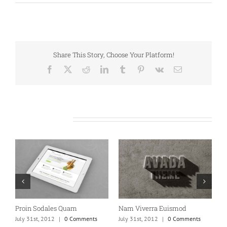
Share This Story, Choose Your Platform!
Facebook
X
Reddit
LinkedIn
Tumblr
Pinterest
Vk
Email
Related Projects
Proin Sodales Quam
Nam Viverra Euismod
C
July 31st, 2012
|
0 Comments
July 31st, 2012
|
0 Comments
J