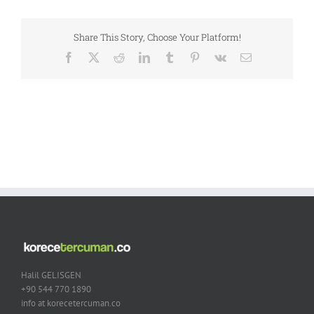
Share This Story, Choose Your Platform!
Facebook
X
Reddit
LinkedIn
Tumblr
Pinterest
Vk
Email
Halil GELISGEN
+90 544 770 1890
info at korecetercuman.co