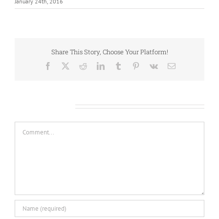
January 24th, 2016
Share This Story, Choose Your Platform!
Facebook
X
Reddit
LinkedIn
Tumblr
Pinterest
Vk
Email
Leave A Comment
Comment