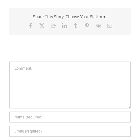
Share This Story, Choose Your Platform!
Facebook
X
Reddit
LinkedIn
Tumblr
Pinterest
Vk
Email
Leave A Comment
Comment