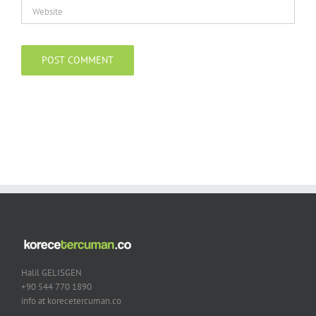
Halil GELISGEN
+90 544 770 1890
info at korecetercuman.co