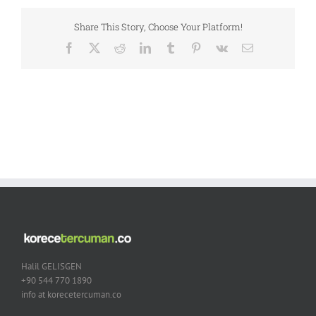
Share This Story, Choose Your Platform!
Facebook
X
Reddit
LinkedIn
Tumblr
Pinterest
Vk
Email
Halil GELISGEN
+90 544 770 1890
info at korecetercuman.co