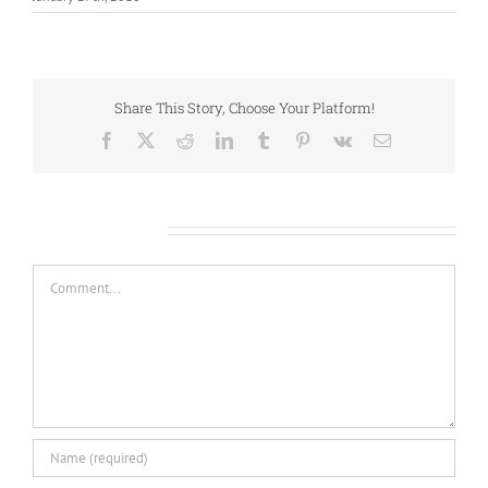
Share This Story, Choose Your Platform!
Facebook
X
Reddit
LinkedIn
Tumblr
Pinterest
Vk
Email
Leave A Comment
Comment