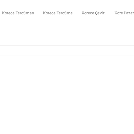
Korece Tercüman
Korece Tercüme
Korece Çeviri
Kore Pazar