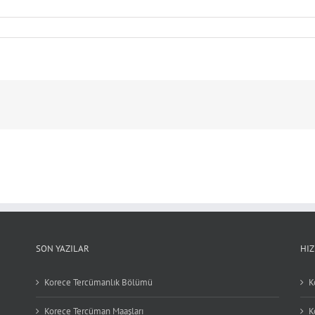
SON YAZILAR
HI
Korece Tercümanlık Bölümü
K
Korece Tercüman Maaşları
K