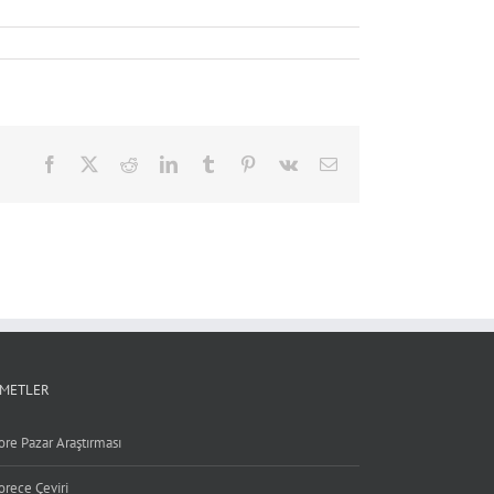
Facebook
X
Reddit
LinkedIn
Tumblr
Pinterest
Vk
Email
ZMETLER
ore Pazar Araştırması
orece Çeviri