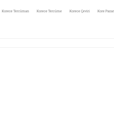
Korece Tercüman
Korece Tercüme
Korece Çeviri
Kore Pazar