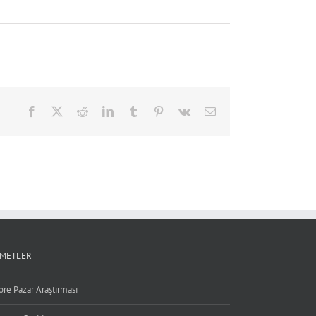
Facebook
X
Reddit
LinkedIn
Tumblr
Pinterest
Vk
Email
ZMETLER
ore Pazar Araştırması