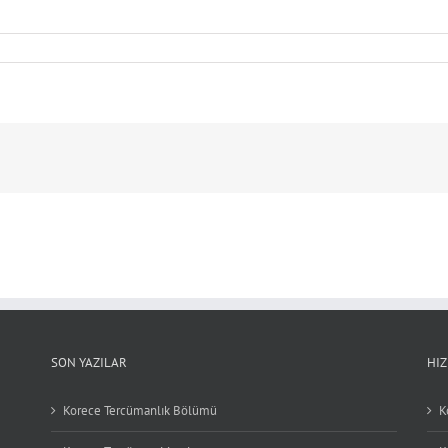
SON YAZILAR
HI
Korece Tercümanlık Bölümü
K