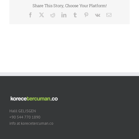
Share This Story, Choose Your Platform!
Facebook
X
Reddit
LinkedIn
Tumblr
Pinterest
Vk
Email
Halil GELISGEN
+90 544 770 1890
info at korecetercuman.co