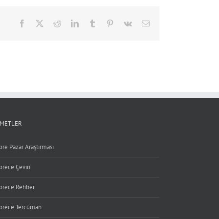
Facebook
X
Reddit
LinkedIn
Tumblr
Pinterest
Vk
Email
ZMETLER
ore Pazar Araştırması
orece Çeviri
orece Rehber
orece Tercüman