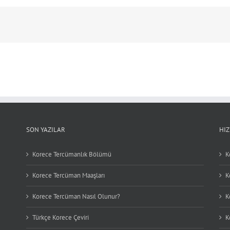
SON YAZILAR
HI
Korece Tercümanlık Bölümü
K
Korece Tercüman Maaşları
K
Korece Tercüman Nasıl Olunur?
K
Türkçe Korece Çeviri
K