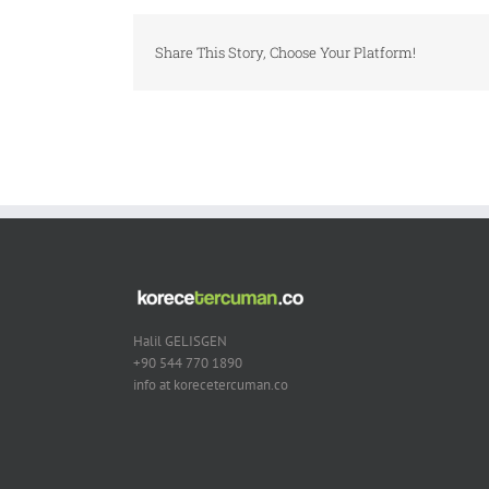
Share This Story, Choose Your Platform!
Halil GELISGEN
+90 544 770 1890
info at korecetercuman.co