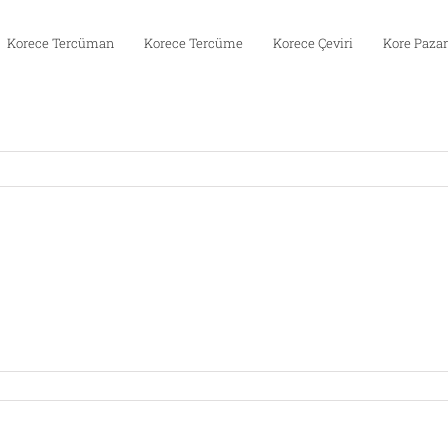
Korece Tercüman
Korece Tercüme
Korece Çeviri
Kore Pazar