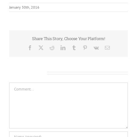
January 30th, 2016
Share This Story, Choose Your Platform!
Facebook
X
Reddit
LinkedIn
Tumblr
Pinterest
Vk
Email
Leave A Comment
Comment