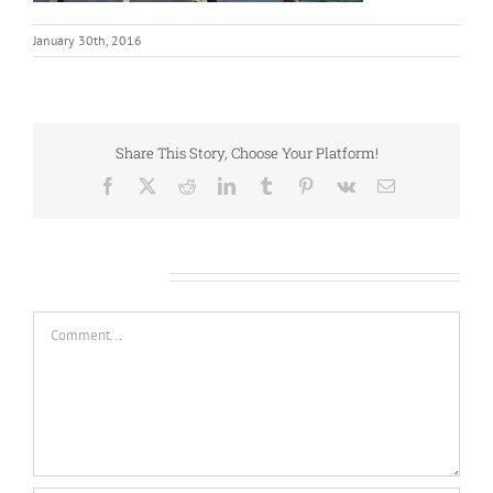
January 30th, 2016
Share This Story, Choose Your Platform!
Facebook
X
Reddit
LinkedIn
Tumblr
Pinterest
Vk
Email
Leave A Comment
Comment