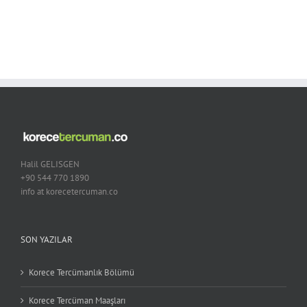
Halil GELISGEN
+90 544 770 1890
info at korecetercuman.co
SON YAZILAR
Korece Tercümanlık Bölümü
Korece Tercüman Maaşları