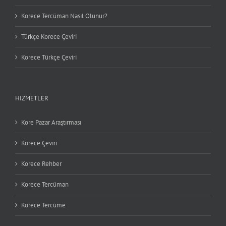
Korece Tercüman Nasıl Olunur?
Türkçe Korece Çeviri
Korece Türkçe Çeviri
HIZMETLER
Kore Pazar Araştırması
Korece Çeviri
Korece Rehber
Korece Tercüman
Korece Tercüme