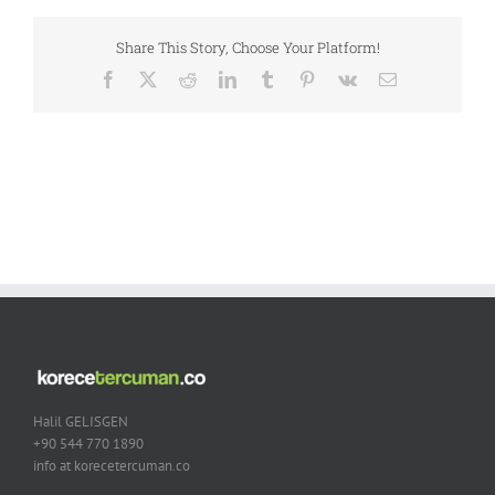
Share This Story, Choose Your Platform!
Facebook
X
Reddit
LinkedIn
Tumblr
Pinterest
Vk
Email
Halil GELISGEN
+90 544 770 1890
info at korecetercuman.co