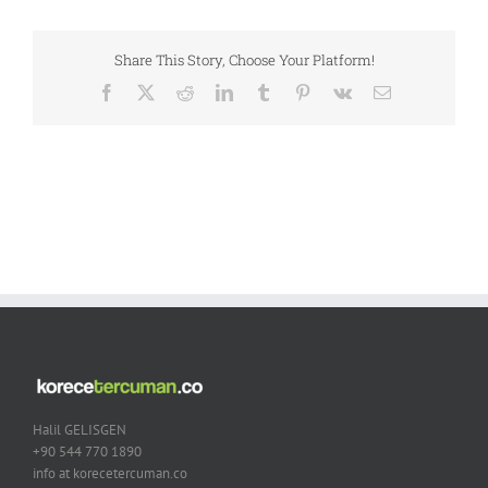
Share This Story, Choose Your Platform!
Facebook
X
Reddit
LinkedIn
Tumblr
Pinterest
Vk
Email
Halil GELISGEN
+90 544 770 1890
info at korecetercuman.co