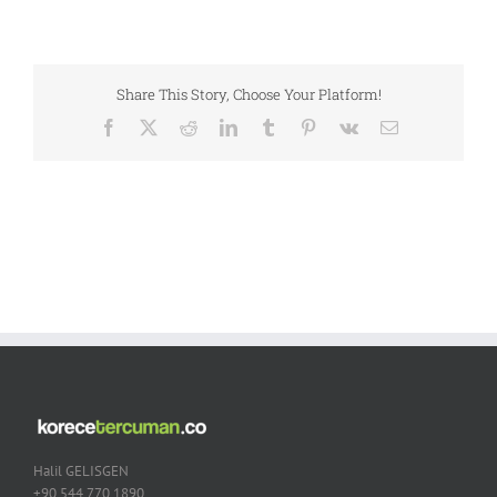
Share This Story, Choose Your Platform!
Facebook
X
Reddit
LinkedIn
Tumblr
Pinterest
Vk
Email
Halil GELISGEN
+90 544 770 1890