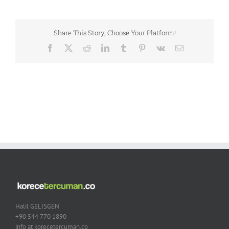
Share This Story, Choose Your Platform!
Facebook
X
Reddit
LinkedIn
Tumblr
Pinterest
Vk
Email
Halil GELISGEN
+90 544 770 1890
info at korecetercuman.co