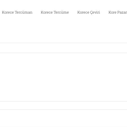
Korece Tercüman
Korece Tercüme
Korece Çeviri
Kore Pazar