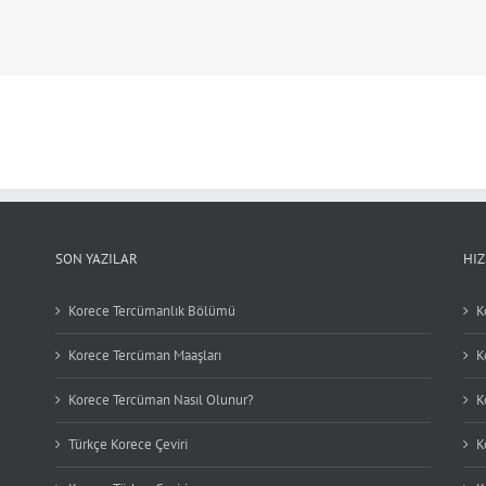
SON YAZILAR
HI
Korece Tercümanlık Bölümü
K
Korece Tercüman Maaşları
K
Korece Tercüman Nasıl Olunur?
K
Türkçe Korece Çeviri
K