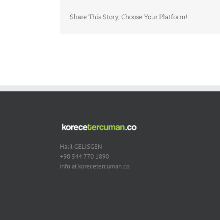
Share This Story, Choose Your Platform!
Halil GELISGEN
+90 544 770 1890
info at korecetercuman.co