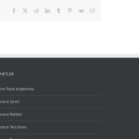
Facebook
X
Reddit
LinkedIn
Tumblr
Pinterest
Vk
Email
ZMETLER
ore Pazar Araştırması
orece Çeviri
orece Rehber
orece Tercüman