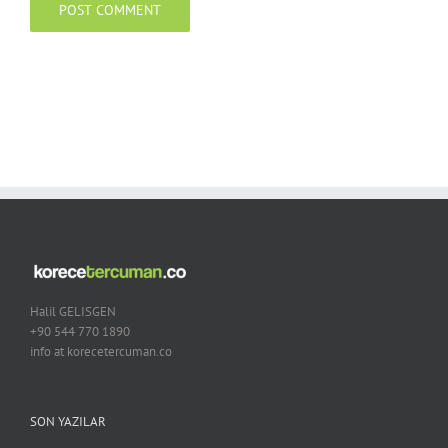
Halil GELISGEN
+90 544 770 1890
info at korecetercuman.co
SON YAZILAR