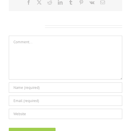
Facebook
X
Reddit
LinkedIn
Tumblr
Pinterest
Vk
Email
Leave A Comment
Comment