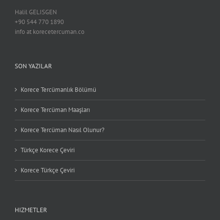
Halil GELISGEN
+90 544 770 1890
info at korecetercuman.co
SON YAZILAR
Korece Tercümanlık Bölümü
Korece Tercüman Maaşları
Korece Tercüman Nasıl Olunur?
Türkçe Korece Çeviri
Korece Türkçe Çeviri
HIZMETLER