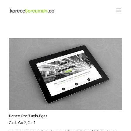
Skip
to
content
Donec Ore Turis Eget
Cat 1
,
Cat 2
,
Cat 5