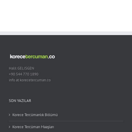
Halil GELISGEN
+90 544 770 1890
info at korecetercuman.co
SON YAZILAR
Korece Tercümanlık Bölümü
Korece Tercüman Maaşları