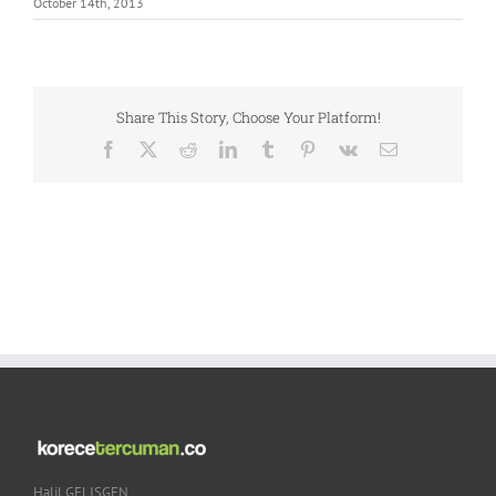
October 14th, 2013
Share This Story, Choose Your Platform!
Facebook
X
Reddit
LinkedIn
Tumblr
Pinterest
Vk
Email
Halil GELISGEN