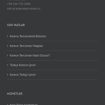
+90 544 770 1890
info at korecetercuman.co
SON YAZILAR
Korece Tercümanlık Bölümü
Korece Tercüman Maaşları
Korece Tercüman Nasıl Olunur?
Türkçe Korece Çeviri
Korece Türkçe Çeviri
HIZMETLER
Kore Pazar Araştırması