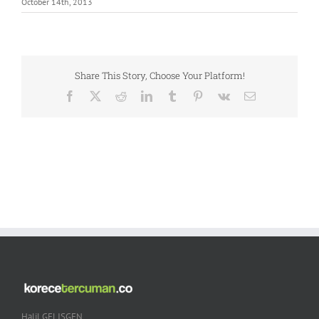
October 14th, 2013
Share This Story, Choose Your Platform!
Facebook
X
Reddit
LinkedIn
Tumblr
Pinterest
Vk
Email
Halil GELISGEN