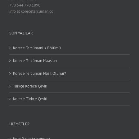
+90 544 770 1890
info at korecetercuman.co
SON YAZILAR
Korece Tercümanlık Bölümü
Korece Tercüman Maaşları
Korece Tercüman Nasıl Olunur?
Türkçe Korece Çeviri
Korece Türkçe Çeviri
HIZMETLER
Kore Pazar Araştırması