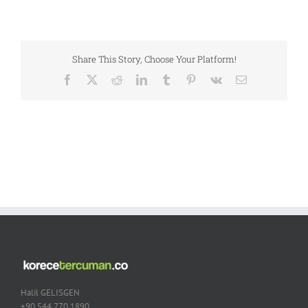
Share This Story, Choose Your Platform!
Facebook
X
Reddit
LinkedIn
Tumblr
Pinterest
Vk
Email
Halil GELISGEN
+90 544 770 1890