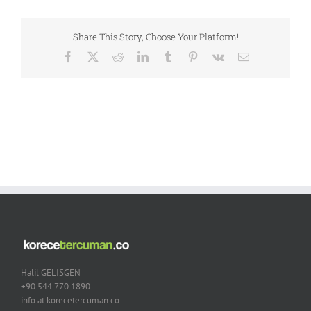
Share This Story, Choose Your Platform!
Facebook
X
Reddit
LinkedIn
Tumblr
Pinterest
Vk
Email
Halil GELISGEN
+90 544 770 1890
info at korecetercuman.co