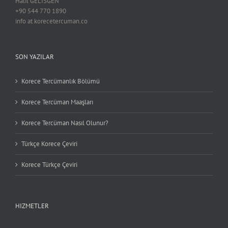
Halil GELISGEN
+90 544 770 1890
info at korecetercuman.co
SON YAZILAR
Korece Tercümanlık Bölümü
Korece Tercüman Maaşları
Korece Tercüman Nasıl Olunur?
Türkçe Korece Çeviri
Korece Türkçe Çeviri
HIZMETLER