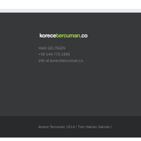
Halil GELISGEN
+90 544 770 1890
info at korecetercuman.co
Korece Tercuman 2024 | Tüm Hakları Saklıdır |