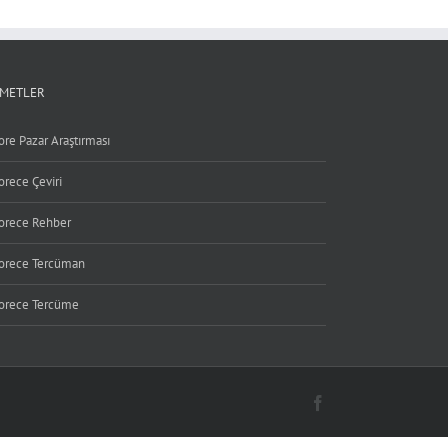
ZMETLER
ore Pazar Araştırması
orece Çeviri
orece Rehber
orece Tercüman
orece Tercüme
Facebook