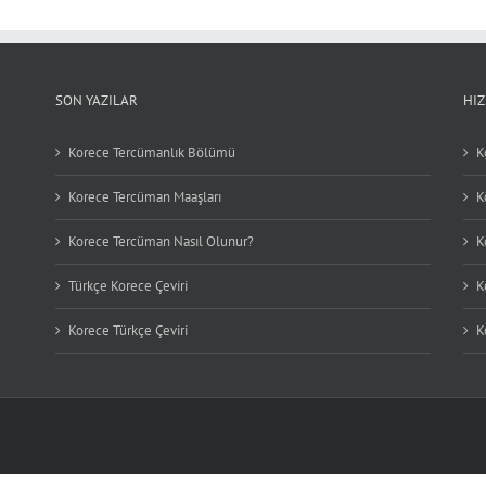
SON YAZILAR
HI
Korece Tercümanlık Bölümü
K
Korece Tercüman Maaşları
K
Korece Tercüman Nasıl Olunur?
K
Türkçe Korece Çeviri
K
Korece Türkçe Çeviri
K