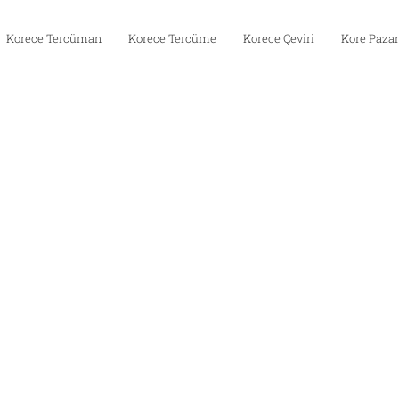
Korece Tercüman
Korece Tercüme
Korece Çeviri
Kore Pazar