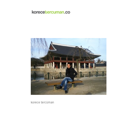
Skip
to
content
korece tercüman