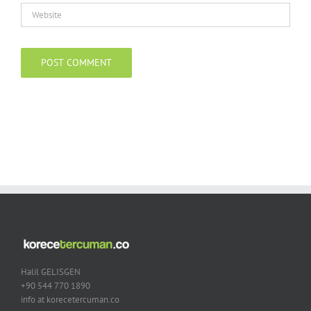
Halil GELISGEN
+90 544 770 1890
info at korecetercuman.co