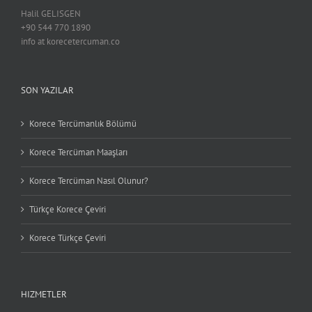
Halil GELISGEN
+90 544 770 1890
info at korecetercuman.co
SON YAZILAR
Korece Tercümanlık Bölümü
Korece Tercüman Maaşları
Korece Tercüman Nasıl Olunur?
Türkçe Korece Çeviri
Korece Türkçe Çeviri
HIZMETLER