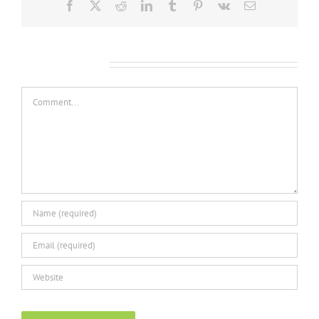
Facebook
X
Reddit
LinkedIn
Tumblr
Pinterest
Vk
Email
Leave A Comment
Comment