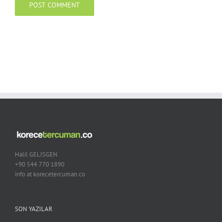
Halil GELISGEN
+90 544 770 1890
info at korecetercuman.co
SON YAZILAR