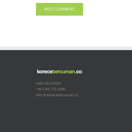
Halil GELISGEN
+90 544 770 1890
info at korecetercuman.co