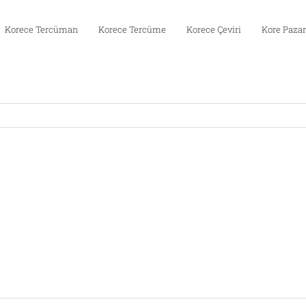
Korece Tercüman
Korece Tercüme
Korece Çeviri
Kore Pazar