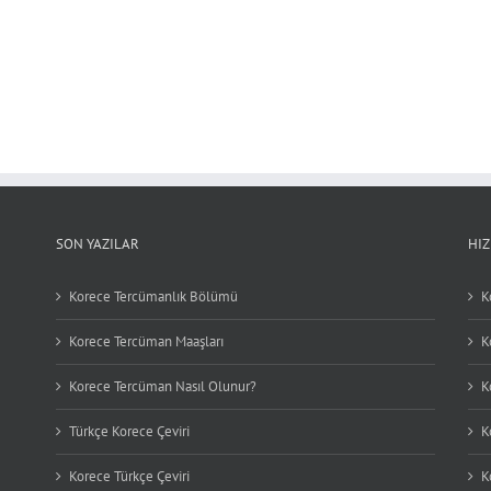
SON YAZILAR
HI
Korece Tercümanlık Bölümü
K
Korece Tercüman Maaşları
K
Korece Tercüman Nasıl Olunur?
K
Türkçe Korece Çeviri
K
Korece Türkçe Çeviri
K